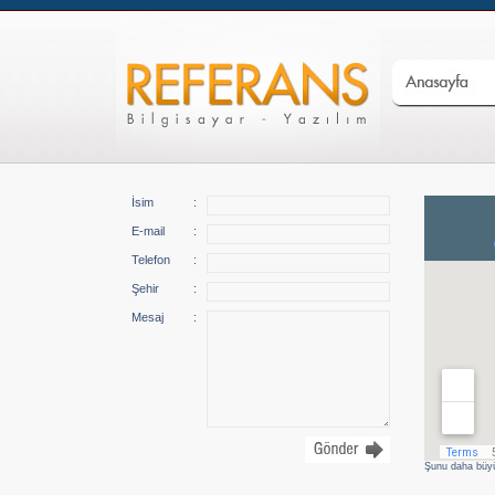
İsim
:
E-mail
:
Telefon
:
Şehir
:
Mesaj
:
Şunu daha büyü