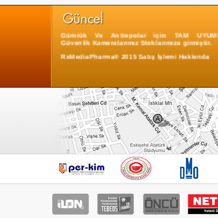
Gümrük Ve Antrepolar için TAM UYUM
Güvenlik Kameralarımız Stoklarımıza girmiştir.
RxMediaPharma® 2015 Satış İşlemi Hakkında